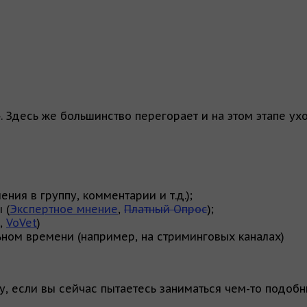
 Здесь же большинство перегорает и на этом этапе ух
ния в группу, комментарии и т.д.);
 (
Экспертное мнение
,
Платный Опрос
);
,
VoVet
)
ьном времени (например, на стриминговых каналах)
у, если вы сейчас пытаетесь заниматься чем-то подобн