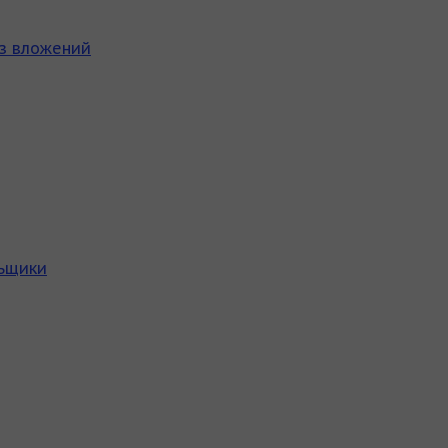
ез вложений
льщики