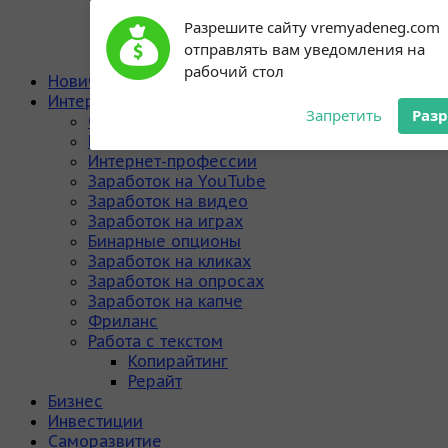
Subscribe to our
Разрешите сайту vremyadeneg.com
notifications!
отправлять вам уведомления на
To enable permission prompts, click
рабочий стол
on the notification icon
Новичку
Интернет
Запретить
Раз
Сайты для заработка
Партнерские программы
Интернет-профессии
Заработок на YouTube
Заработок на видео
Заработок на играх
Бинарные опционы
Заработок на кликах
Заработок на опросах
Заработок на капче
Фриланс
Работа с текстом
Копирайтинг
Рерайт
Бизнес
Инвестиции
Саморазвитие