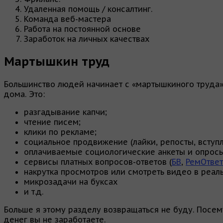
Удаленная помощь / консалтинг.
Команда веб-мастера
Работа на постоянной основе
Заработок на личных качествах
Мартышкин труд
Большинство людей начинает с «мартышкиного труда».
дома. Это:
разгадывание капчи;
чтение писем;
клики по рекламе;
социальное продвижение (лайки, репосты, вступле
оплачиваемые социологические анкеты и опросы
сервисы платных вопросов-ответов (
БВ
,
РемОтвет
накрутка просмотров или смотреть видео в реал
микрозадачи на буксах
и т.д.
Больше я этому разделу возвращаться не буду. Посем
денег вы не заработаете.