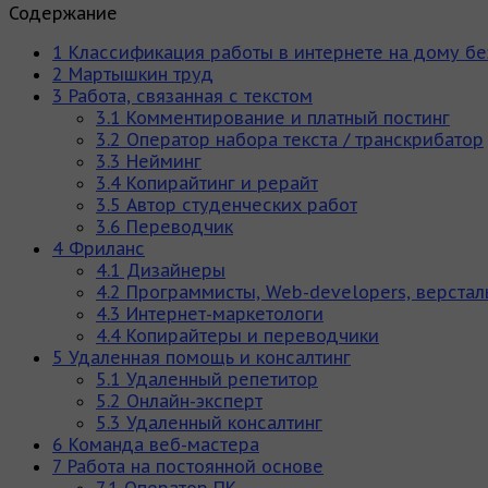
Содержание
1
Классификация работы в интернете на дому б
2
Мартышкин труд
3
Работа, связанная с текстом
3.1
Комментирование и платный постинг
3.2
Оператор набора текста / транскрибатор
3.3
Нейминг
3.4
Копирайтинг и рерайт
3.5
Автор студенческих работ
3.6
Переводчик
4
Фриланс
4.1
Дизайнеры
4.2
Программисты, Web-developers, верста
4.3
Интернет-маркетологи
4.4
Копирайтеры и переводчики
5
Удаленная помощь и консалтинг
5.1
Удаленный репетитор
5.2
Онлайн-эксперт
5.3
Удаленный консалтинг
6
Команда веб-мастера
7
Работа на постоянной основе
7.1
Оператор ПК