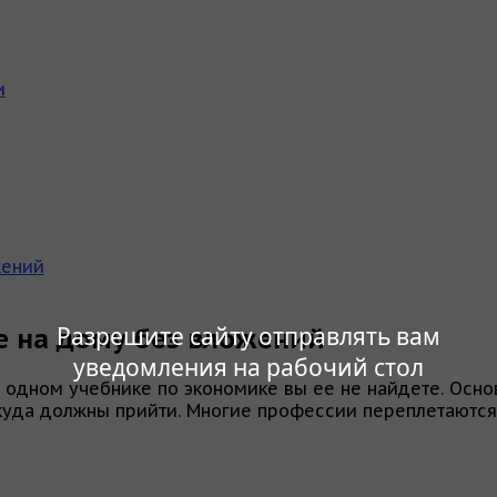
и
жений
Разрешите сайту отправлять вам
е на дому без вложений
уведомления на рабочий стол
 одном учебнике по экономике вы ее не найдете. Основ
куда должны прийти. Многие профессии переплетаются