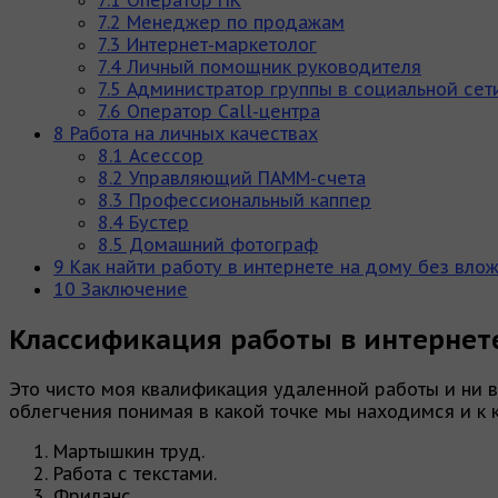
7.2
Менеджер по продажам
7.3
Интернет-маркетолог
7.4
Личный помощник руководителя
7.5
Администратор группы в социальной сет
7.6
Оператор Call-центра
8
Работа на личных качествах
8.1
Асессор
8.2
Управляющий ПАММ-счета
8.3
Профессиональный каппер
8.4
Бустер
8.5
Домашний фотограф
9
Как найти работу в интернете на дому без вло
10
Заключение
Классификация работы в интернет
Это чисто моя квалификация удаленной работы и ни в
облегчения понимая в какой точке мы находимся и к 
Мартышкин труд.
Работа с текстами.
Фриланс.